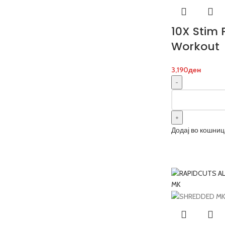
shop now
10X Stim 
Workout
3,190
ден
Додај во кошниц