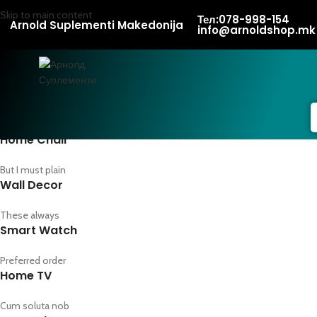
Skip to main content
Тел:078-998-154
Arnold Suplementi Makedonija
info@arnoldshop.mk
Home Chair
But I must plain
Wall Decor
These always
Smart Watch
Preferred order
Home TV
Cum soluta nob