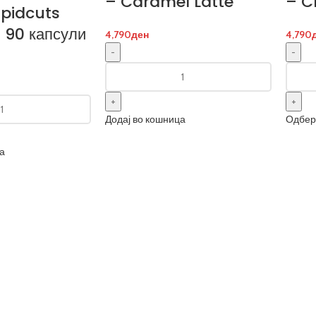
– Caramel Latte
– C
apidcuts
 90 капсули
4,790
ден
4,790
Додај во кошница
Одбер
а