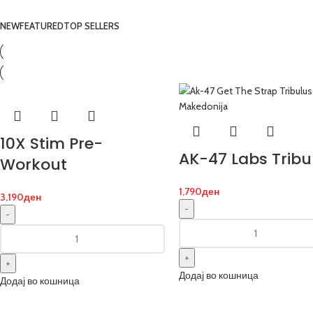
shop now
Design
Shopin
Factors
NEW
FEATURED
TOP SELLERS
shop now
shop now
shop now
10X Stim Pre-
AK-47 Labs Tribu
Workout
1,790
ден
3,190
ден
Додај во кошница
Додај во кошница