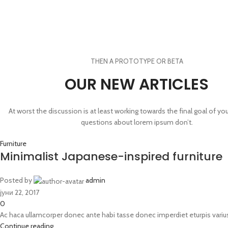
THEN A PROTOTYPE OR BETA
OUR NEW ARTICLES
At worst the discussion is at least working towards the final goal of yo
questions about lorem ipsum don’t.
Furniture
Minimalist Japanese-inspired furniture
Posted by
admin
јуни 22, 2017
0
Ac haca ullamcorper donec ante habi tasse donec imperdiet eturpis varius 
Continue reading