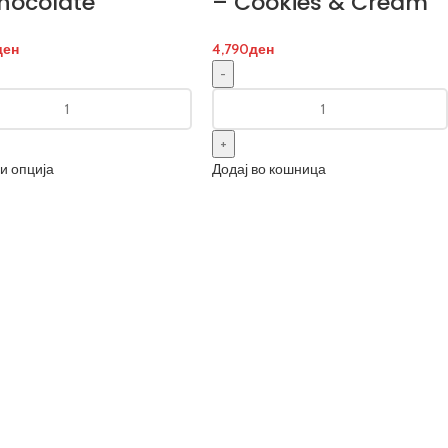
hocolate
– Cookies & Cream
ден
4,790
ден
и опција
Додај во кошница
IT'S LIKE SAYING