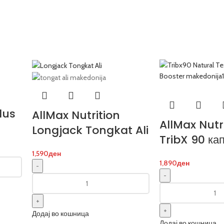
lus
AllMax Nutrition
AllMax Nutr
Longjack Tongkat Ali
TribX 90 ка
1,590
ден
1,890
ден
Додај во кошница
Додај во кошница