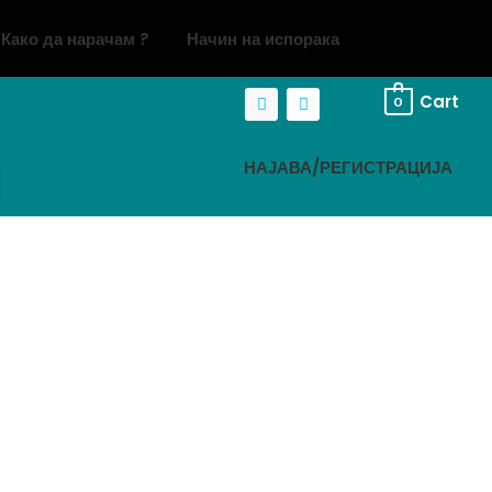
Како да нарачам ?
Начин на испорака
Cart
0
НАЈАВА/РЕГИСТРАЦИЈА