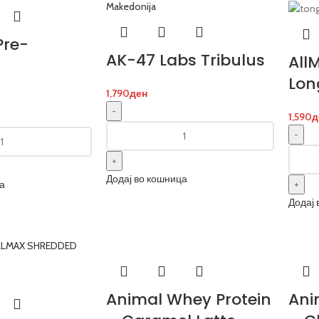
Pre-
AK-47 Labs Tribulus
All
Lon
1,790
ден
1,590
д
Додај во кошница
а
Додај 
Animal Whey Protein
Ani