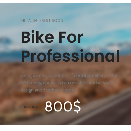
INITIAL INTEREST SOON
Bike For
Professional
Using dummy content or fake information in the
Web design process can result in products with
design and feather it least.
800$
shop now