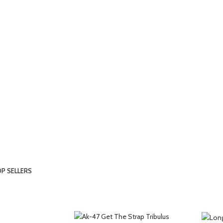
CERTAIN FORBADE PICTURE
Building Concerns
Servants In He Outliv
shop now
P SELLERS