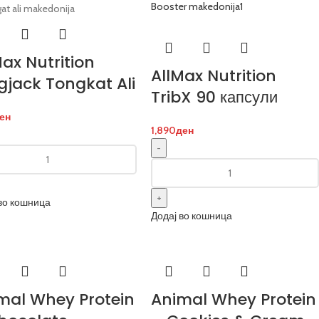
Max Nutrition
AllMax Nutrition
gjack Tongkat Ali
TribX 90 капсули
ен
1,890
ден
во кошница
Додај во кошница
mal Whey Protein
Animal Whey Protein