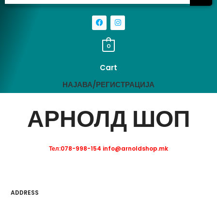
0
Cart
НАЈАВА/РЕГИСТРАЦИЈА
АРНОЛД ШОП
Тел:078-998-154 info@arnoldshop.mk
ADDRESS