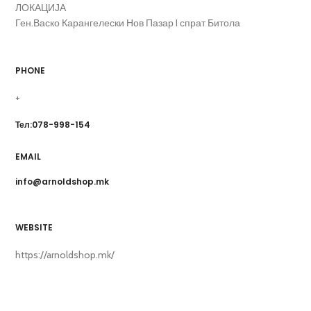
ЛОКАЦИЈА
Ген.Васко Карангелески Нов Пазар I спрат Битола
PHONE
+
Тел:078-998-154
EMAIL
info@arnoldshop.mk
WEBSITE
https://arnoldshop.mk/