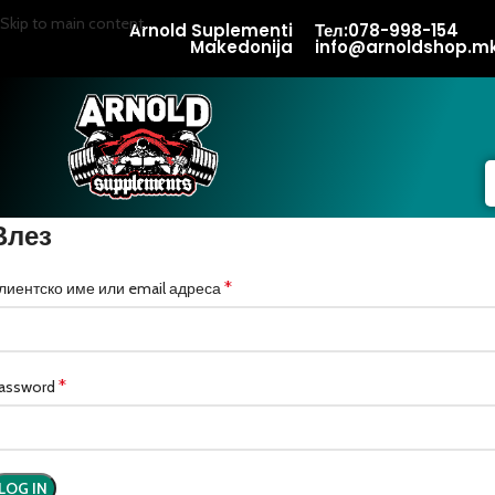
Skip to main content
Arnold Suplementi
Тел:078-998-154
Makedonija
info@arnoldshop.m
Влез
*
лиентско име или email адреса
*
assword
LOG IN