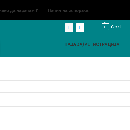
Како да нарачам ?
Начин на испорака
Cart
0
НАЈАВА/РЕГИСТРАЦИЈА