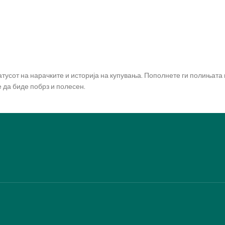
татусот на нарачките и историја на купувања. Пополнете ги полињат
 да биде побрз и полесен.