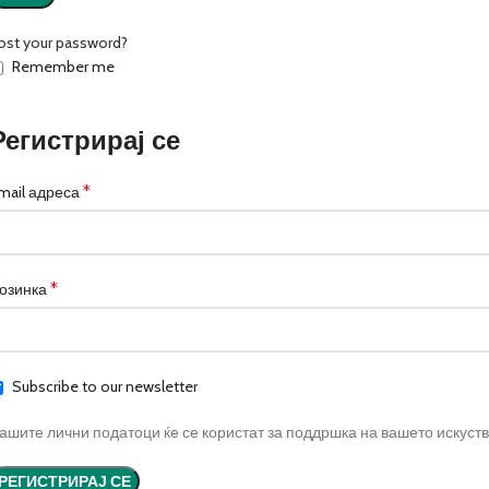
ost your password?
Remember me
Регистрирај се
*
mail адреса
*
озинка
Subscribe to our newsletter
ашите лични податоци ќе се користат за поддршка на вашето искуст
РЕГИСТРИРАЈ СЕ