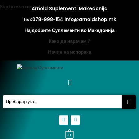
Skip to main content
Arnold Suplementi Makedonija
Тел:078-998-154 info@arnoldshop.mk
Најдобрите Суплементи во Македонија
Како да нарачам ?
Начин на испорака
0