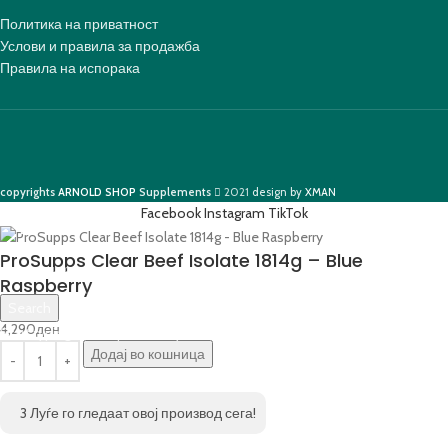
Политика на приватност
Услови и правила за продажба
Правила на испорака
copyrights
ARNOLD SHOP
Supplements
2021
design by
XMAN
Facebook
Instagram
TikTok
ProSupps Clear Beef Isolate 1814g – Blue
Raspberry
Search
4,290
ден
Start typing to see products you are looking for.
Додај во кошница
3
Луѓе го гледаат овој производ сега!