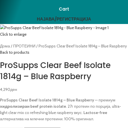
Cart
НАЈАВА/РЕГИСТРАЦИЈА
Click to enlarge
Дома
ПРОТЕИНИ
ProSupps Clear Beef Isolate 1814g – Blue Raspberry
Back to products
ProSupps Clear Beef Isolate
1814g – Blue Raspberry
4,290
ден
ProSupps Clear Beef Isolate 1814g – Blue Raspberry
— премиум
хидролизиран beef protein isolate
. 27г протеин по порција, ultra-
light clear mix со refreshing blue raspberry вкус.
Lactose-free
алтернатива на млечни протеини. 100% оригинал.