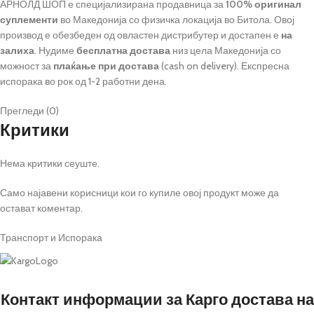
АРНОЛД ШОП е специјализирана продавница за
100% оригинал
суплементи
во Македонија со физичка локација во Битола. Овој
производ е обезбеден од овластен дистрибутер и достапен е
на
залиха
. Нудиме
бесплатна достава
низ цела Македонија со
можност за
плаќање при достава
(cash on delivery). Експресна
испорака во рок од 1-2 работни дена.
Прегледи (0)
Критики
Нема критики сеуште.
Само најавени корисници кои го купиле овој продукт може да
остават коментар.
Транспорт и Испорака
Контакт информации за Карго достава на