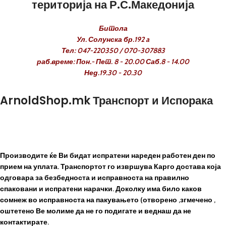
територија на Р.С.Македонија
Битола
Ул. Солунска бр.192 a
Тел: 047-220350 / 070-307883
раб.време: Пон.- Пет. 8 - 20.00 Саб.8 - 14.00
Нед.19.30 - 20.30
ArnoldShop.mk Транспорт и Испорака
Производите ќе Ви бидат испратени нареден работен ден по
прием на уплата. Транспортот го извршува Карго достава која
одговара за безбедноста и исправноста на правилно
спаковани и испратени нарачки. Доколку има било каков
сомнеж во исправноста на пакувањето (отворено ,згмечено ,
оштетено Ве молиме да не го подигате и веднаш да не
контактирате.