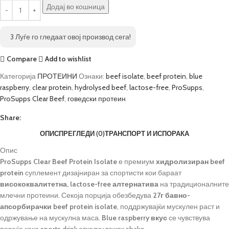
Додај во кошница
3
Луѓе го гледаат овој производ сега!
Compare
Add to wishlist
Категорија
ПРОТЕИНИ
Ознаки:
beef isolate
,
beef protein
,
blue
raspberry
,
clear protein
,
hydrolysed beef
,
lactose-free
,
ProSupps
,
ProSupps Clear Beef
,
говедски протеин
Share:
ОПИС
ПРЕГЛЕДИ (0)
ТРАНСПОРТ И ИСПОРАКА
Опис
ProSupps Clear Beef Protein Isolate
е премиум
хидролизиран beef
protein
суплемент дизајниран за спортисти кои бараат
висококвалитетна, lactose-free алтернатива
на традиционалните
млечни протеини. Секоја порција обезбедува
27г бавно-
апсорбирачки beef protein isolate
, поддржувајќи мускулен раст и
одржување на мускулна маса.
Blue raspberry вкус
се чувствува
повеќе како sports drink отколку тежок shake.