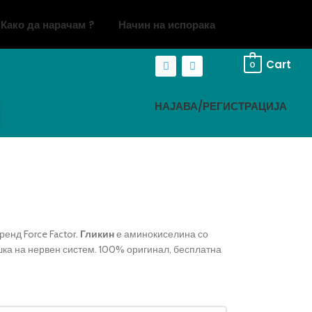
Како да нарачам ?
Начин на испорака
Cart
0
НАЈАВА/РЕГИСТРАЦИЈА
енд Force Factor.
Гликин
е аминокиселина со
шка на нервен систем. 100% оригинал, бесплатна