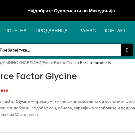
Најдобрите Суплементи во Македонија
ПОЧЕТНА
ПРОДАВНИЦА
ЗА НАС
КОНТАКТ
а
АМИНОКИСЕЛИНИ
Force Factor Glycine
Back to products
rce Factor Glycine
0
ден
e Factor Glycine
— премиум гликин аминокиселина од познатиот US бр
ки придобивки: подобар сон, обнова, здравје на зглобовите и поддр
ава низ Македонија.