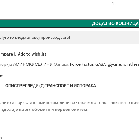
ДОДАЈ ВО КОШНИЦА
Луѓе го гледаат овој производ сега!
mpare
Add to wishlist
горија
АМИНОКИСЕЛИНИ
Ознаки:
Force Factor
,
GABA
,
glycine
,
joint he
e:
ОПИС
ПРЕГЛЕДИ (0)
ТРАНСПОРТ И ИСПОРАКА
алите и најчестите аминокиселини во човечкото тело. Гликинот е
пре
, здравје на зглобовите и нервен систем
.
р