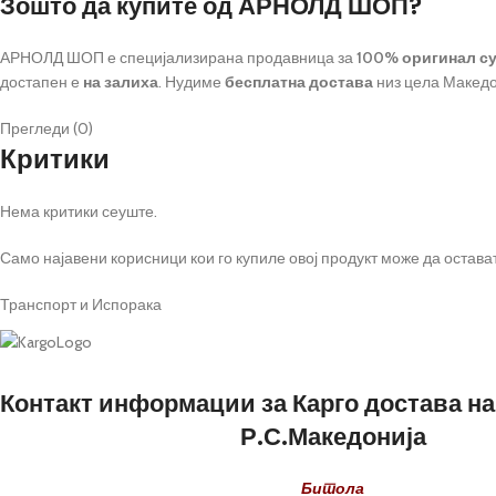
Зошто да купите од АРНОЛД ШОП?
АРНОЛД ШОП е специјализирана продавница за
100% оригинал с
достапен е
на залиха
. Нудиме
бесплатна достава
низ цела Македо
Прегледи (0)
Критики
Нема критики сеуште.
Само најавени корисници кои го купиле овој продукт може да остава
Транспорт и Испорака
Контакт информации за Карго достава на
Р.С.Македонија
Битола