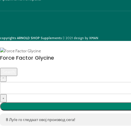
copyrights
ARNOLD SHOP
Supplements
2021
design by
XMAN
Force Factor Glycine
1,590
ден
Search
Start typing to see products you are looking for.
8
Луѓе го гледаат овој производ сега!