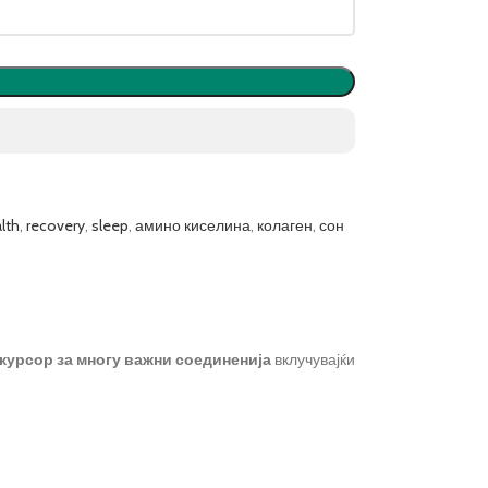
alth
,
recovery
,
sleep
,
амино киселина
,
колаген
,
сон
курсор за многу важни соединенија
вклучувајќи