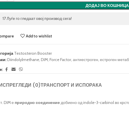
ДОДАЈ ВО КОШНИЦА
17
Луѓе го гледаат овој производ сега!
ompare
Add to wishlist
егорија
Testosteron Booster
ки:
Diindolylmethane
,
DIM
,
Force Factor
,
антиестроген
,
естроген мета
e:
ИС
ПРЕГЛЕДИ (0)
ТРАНСПОРТ И ИСПОРАКА
т. DIM е
природно соединение
добиено од indole-3-carbinol во крс