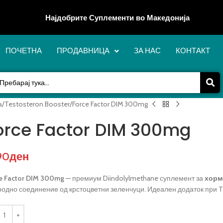
Најдобрите Суплементи во Македонија
ПОЧЕТНА
ПРОДАВНИЦА
ЗА НАС
КОНТАКТ
а
Testosteron Booster
Force Factor DIM 300mg
orce Factor DIM 300mg
90
ден
e Factor DIM 300mg
— премиум Diindolylmethane суплемент за
хорм
одно соединение од крстоцветни зеленчуци. Идеален додаток при T