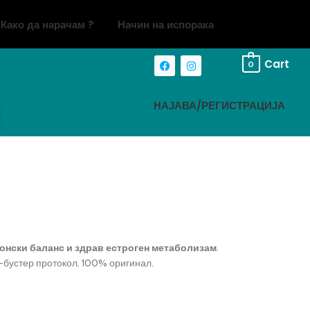
Како да нарачам ?
Начин на испорака
Cart
0
НАЈАВА/РЕГИСТРАЦИЈА
онски баланс и здрав естроген метаболизам
.
-бустер протокол. 100% оригинал.