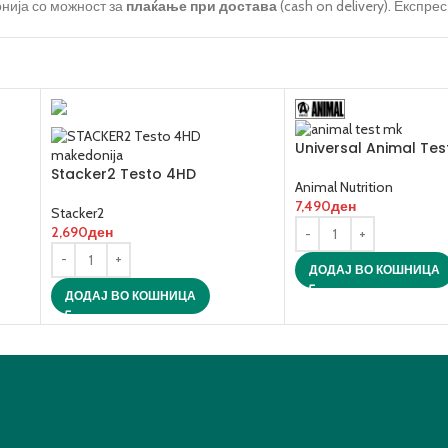
нија со можност за
плаќање при достава
(cash on delivery). Експре
Universal Animal Test
Stacker2 Testo 4HD
Animal Nutrition
7,490
ден
Stacker2
2,690
ден
ДОДАЈ ВО КОШНИЦА
ДОДАЈ ВО КОШНИЦА