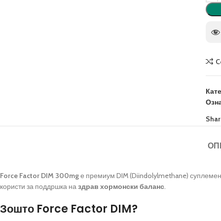
C
Кат
Озна
Shar
ОП
Force Factor DIM 300mg
е премиум DIM (Diindolylmethane) суплемен
користи за поддршка на
здрав хормонски баланс
.
Зошто Force Factor DIM?