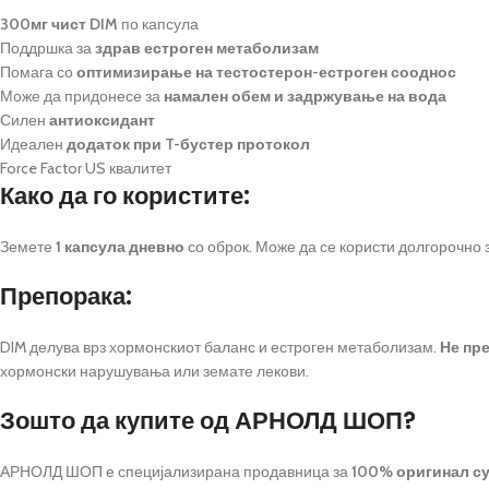
300мг чист DIM
по капсула
Поддршка за
здрав естроген метаболизам
Помага со
оптимизирање на тестостерон-естроген сооднос
Може да придонесе за
намален обем и задржување на вода
Силен
антиоксидант
Идеален
додаток при T-бустер протокол
Force Factor US квалитет
Како да го користите:
Земете
1 капсула дневно
со оброк. Може да се користи долгорочно 
Препорака:
DIM делува врз хормонскиот баланс и естроген метаболизам.
Не пре
хормонски нарушувања или земате лекови.
Зошто да купите од АРНОЛД ШОП?
АРНОЛД ШОП е специјализирана продавница за
100% оригинал с