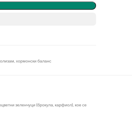
болизам
,
хормонски баланс
тоцветни зеленчуци (брокула, карфиол), кое се