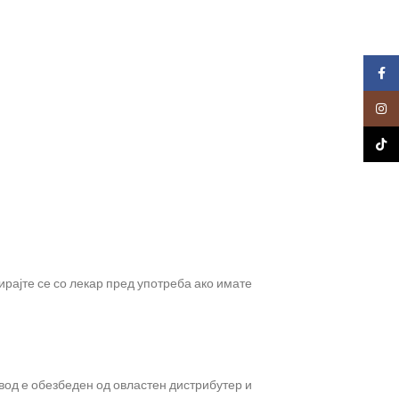
Faceb
Insta
TikTo
ирајте се со лекар пред употреба ако имате
вод е обезбеден од овластен дистрибутер и