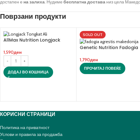
достапен е
на залиха
. Нудиме
бесплатна достава
низ цела Македо
Поврзани продукти
SOLD OUT
AllMax Nutrition Longjack
Tongkat Ali
Genetic Nutrition Fadogia
1,590
ден
Agrestis 60 капсули
1,790
ден
ПРОЧИТАЈ ПОВЕЌЕ
ДОДАЈ ВО КОШНИЦА
КОРИСНИ СТРАНИЦИ
Политика на приватност
Услови и правила за продажба