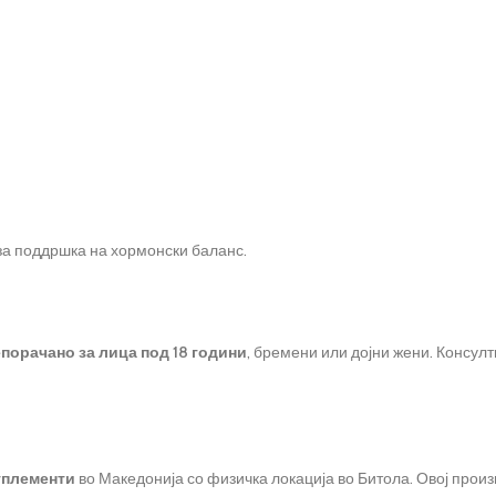
за поддршка на хормонски баланс.
порачано за лица под 18 години
, бремени или дојни жени. Консулт
уплементи
во Македонија со физичка локација во Битола. Овој произ