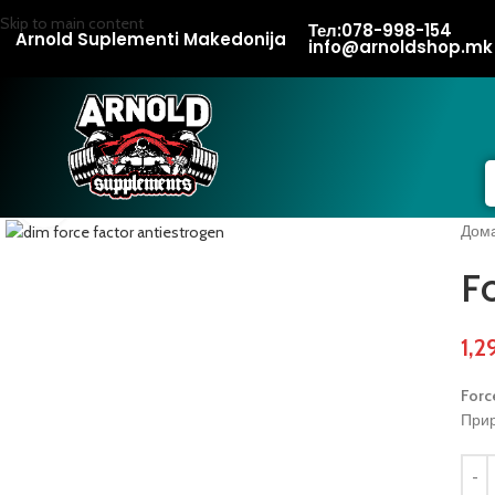
Skip to main content
Тел:078-998-154
Arnold Suplementi Makedonija
info@arnoldshop.mk
Click to enlarge
Дом
F
1,2
Forc
Прир