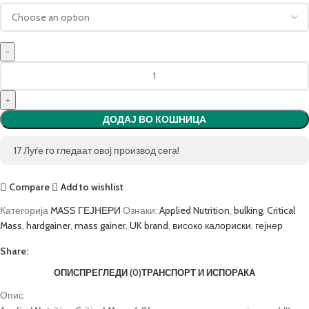
ДОДАЈ ВО КОШНИЦА
17
Луѓе го гледаат овој производ сега!
Compare
Add to wishlist
Категорија
MASS ГЕЈНЕРИ
Ознаки:
Applied Nutrition
,
bulking
,
Critical
Mass
,
hardgainer
,
mass gainer
,
UK brand
,
високо калориски
,
гејнер
Share:
ОПИС
ПРЕГЛЕДИ (0)
ТРАНСПОРТ И ИСПОРАКА
Опис