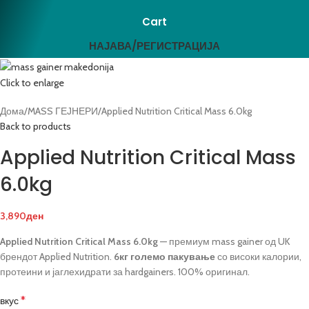
Cart
НАЈАВА/РЕГИСТРАЦИЈА
Click to enlarge
Дома
MASS ГЕЈНЕРИ
Applied Nutrition Critical Mass 6.0kg
Back to products
Applied Nutrition Critical Mass
6.0kg
3,890
ден
Applied Nutrition Critical Mass 6.0kg
— премиум mass gainer од UK
брендот Applied Nutrition.
6кг големо пакување
со високи калории,
протеини и јаглехидрати за hardgainers. 100% оригинал.
*
вкус