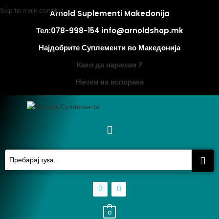
Skip to main content
Arnold Suplementi Makedonija
Тел:078-998-154 info@arnoldshop.mk
Најдобрите Суплементи во Македонија
Како да нарачам ?
Начин на испорака
0