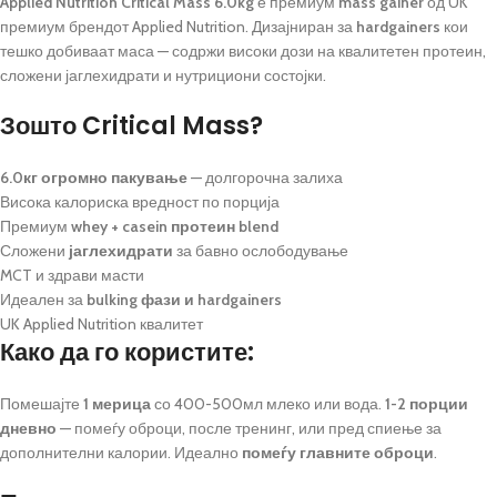
Applied Nutrition Critical Mass 6.0kg
е премиум
mass gainer
од UK
премиум брендот Applied Nutrition. Дизајниран за
hardgainers
кои
тешко добиваат маса — содржи високи дози на квалитетен протеин,
сложени јаглехидрати и нутрициони состојки.
Зошто Critical Mass?
6.0кг огромно пакување
— долгорочна залиха
Висока калориска вредност по порција
Премиум
whey + casein протеин blend
Сложени
јаглехидрати
за бавно ослободување
MCT и здрави масти
Идеален за
bulking фази и hardgainers
UK Applied Nutrition квалитет
Како да го користите:
Помешајте
1 мерица
со 400-500мл млеко или вода.
1-2 порции
дневно
— помеѓу оброци, после тренинг, или пред спиење за
дополнителни калории. Идеално
помеѓу главните оброци
.