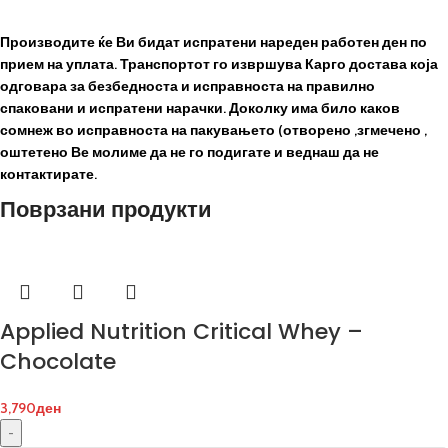
Производите ќе Ви бидат испратени нареден работен ден по
прием на уплата. Транспортот го извршува Карго достава која
одговара за безбедноста и исправноста на правилно
спаковани и испратени нарачки. Доколку има било каков
сомнеж во исправноста на пакувањето (отворено ,згмечено ,
оштетено Ве молиме да не го подигате и веднаш да не
контактирате.
Поврзани продукти
Applied Nutrition Critical Whey –
Chocolate
3,790
ден