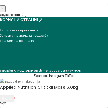
Додај во кошница
КОРИСНИ СТРАНИЦИ
Политика на приватност
Услови и правила за продажба
Правила на испорака
copyrights
ARNOLD SHOP
Supplements
2021
design by
XMAN
Facebook
Instagram
TikTok
Applied Nutrition Critical Mass 6.0kg
3,890
ден
Search
*
вкус
Start typing to see products you are looking for.