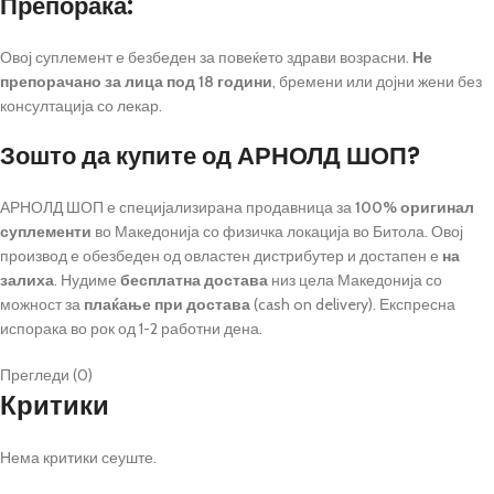
Препорака:
Овој суплемент е безбеден за повеќето здрави возрасни.
Не
препорачано за лица под 18 години
, бремени или дојни жени без
консултација со лекар.
Зошто да купите од АРНОЛД ШОП?
АРНОЛД ШОП е специјализирана продавница за
100% оригинал
суплементи
во Македонија со физичка локација во Битола. Овој
производ е обезбеден од овластен дистрибутер и достапен е
на
залиха
. Нудиме
бесплатна достава
низ цела Македонија со
можност за
плаќање при достава
(cash on delivery). Експресна
испорака во рок од 1-2 работни дена.
Прегледи (0)
Критики
Нема критики сеуште.