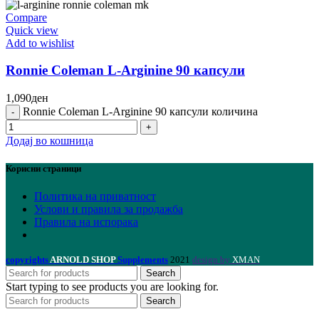
Compare
Quick view
Add to wishlist
Ronnie Coleman L-Arginine 90 капсули
1,090
ден
Ronnie Coleman L-Arginine 90 капсули количина
Додај во кошница
Корисни страници
Политика на приватност
Услови и правила за продажба
Правила на испорака
copyrights
ARNOLD SHOP
Supplements
2021
design by
XMAN
Search
Start typing to see products you are looking for.
Search