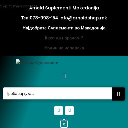
Skip to main content
Arnold Suplementi Makedonija
Тел:078-998-154 info@arnoldshop.mk
Најдобрите Суплементи во Македонија
Како да нарачам ?
Начин на испорака
0