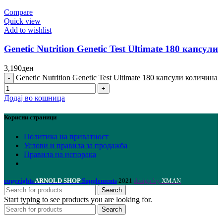
Compare
Quick view
Add to wishlist
Genetic Nutrition Genetic Test Ultimate 180 капсули
3,190
ден
Genetic Nutrition Genetic Test Ultimate 180 капсули количина
Додај во кошница
Корисни страници
Политика на приватност
Услови и правила за продажба
Правила на испорака
copyrights
ARNOLD SHOP
Supplements
2021
design by
XMAN
Search
Start typing to see products you are looking for.
Search