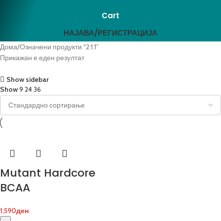
Cart
НАЈАВА/РЕГИСТРАЦИЈА
Дома
Означени продукти “2:1:1”
Прикажан е еден резултат
Show sidebar
Show
9
24
36
Mutant Hardcore
BCAA
1,590
ден