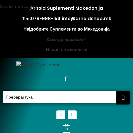
Skip to main content
Arnold Suplementi Makedonija
Тел:078-998-154 info@arnoldshop.mk
Најдобрите Суплементи во Македонија
Како да нарачам ?
Начин на испорака
0