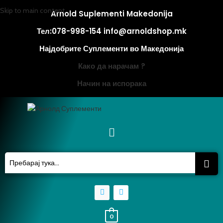
Skip to main content
Arnold Suplementi Makedonija
Тел:078-998-154 info@arnoldshop.mk
Најдобрите Суплементи во Македонија
Како да нарачам ?
Начин на испорака
0