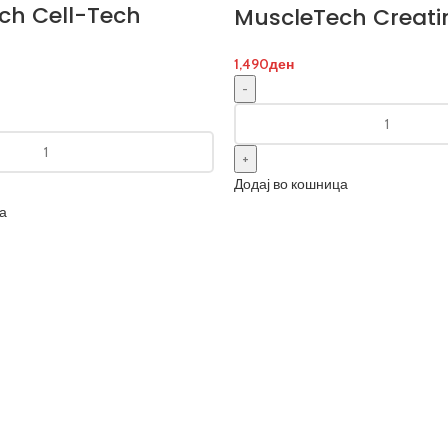
ch Cell-Tech
MuscleTech Creat
1,490
ден
Додај во кошница
а