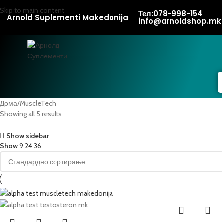
Skip to main content
Тел:078-998-154
Arnold Suplementi Makedonija
info@arnoldshop.mk
Дома
MuscleTech
Showing all 5 results
Show sidebar
Show
9
24
36