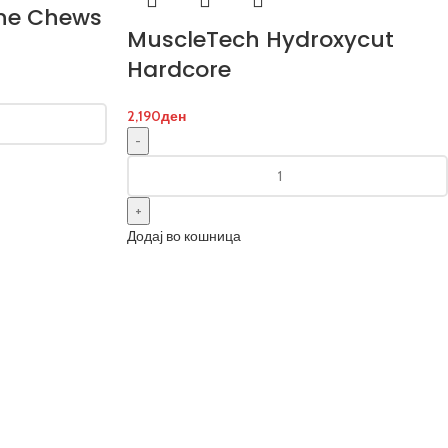
ine Chews
MuscleTech Hydroxycut
Hardcore
2,190
ден
Додај во кошница