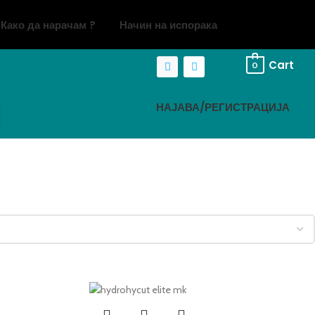
Како да нарачам ?
Начин на испорака
Cart
0
НАЈАВА/РЕГИСТРАЦИЈА