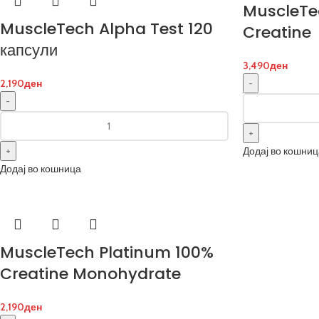
MuscleTe
MuscleTech Alpha Test 120
Creatine
капсули
3,490
ден
2,190
ден
Додај во кошниц
Додај во кошница
MuscleTech Platinum 100%
Creatine Monohydrate
2,190
ден